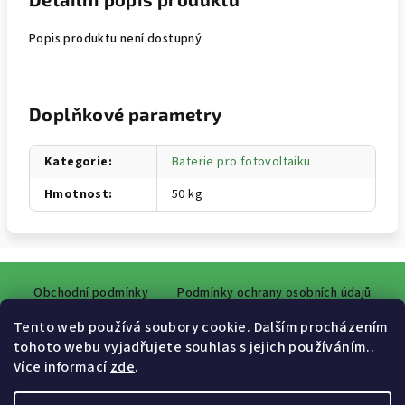
Popis produktu není dostupný
Doplňkové parametry
Kategorie
:
Baterie pro fotovoltaiku
Hmotnost
:
50 kg
Z
Obchodní podmínky
Podmínky ochrany osobních údajů
á
p
Tento web používá soubory cookie. Dalším procházením
a
tohoto webu vyjadřujete souhlas s jejich používáním..
Více informací
zde
.
Facebook
t
í