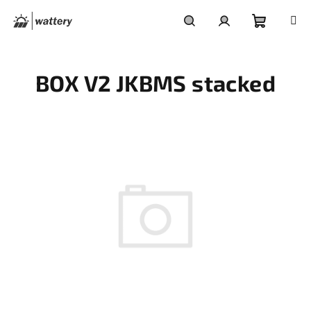
Přejít
na
obsah
Nákupní
Hledat
Přihlášení
BOX V2 JKBMS stacked
košík