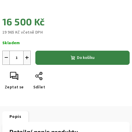
16 500 Kč
19 965 Kč včetně DPH
Měrná
Skladem
cena:
−
+
Do košíku
Zeptat se
Sdílet
Popis
Detailní popis produktu