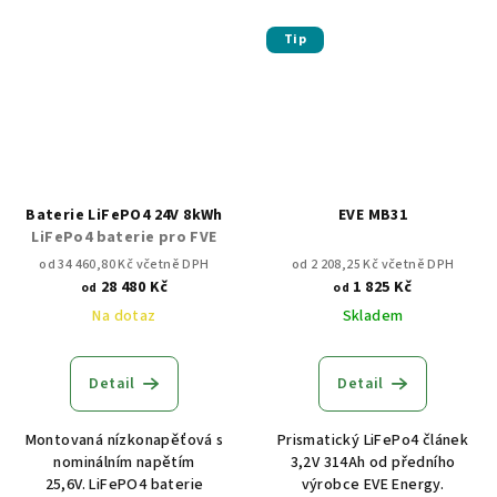
Tip
Baterie LiFePO4 24V 8kWh
EVE MB31
LiFePo4 baterie pro FVE
od 34 460,80 Kč včetně DPH
od 2 208,25 Kč včetně DPH
28 480 Kč
1 825 Kč
od
od
Na dotaz
Skladem
Detail
Detail
Montovaná nízkonapěťová s
Prismatický LiFePo4 článek
nominálním napětím
3,2V 314Ah od předního
25,6V. LiFePO4 baterie
výrobce EVE Energy.