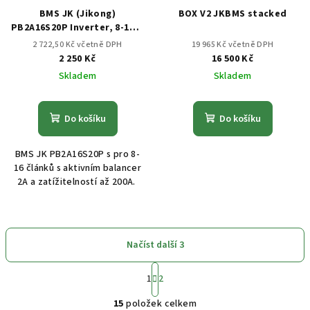
BMS JK (Jikong)
BOX V2 JKBMS stacked
PB2A16S20P Inverter, 8-16S,
2A, 200A, V19
2 722,50 Kč včetně DPH
19 965 Kč včetně DPH
2 250 Kč
16 500 Kč
Skladem
Skladem
Do košíku
Do košíku
BMS JK PB2A16S20P s pro 8-
16 článků s aktivním balancer
2A a zatížitelností až 200A.
Načíst další 3
S
1
2
t
O
r
15
položek celkem
á
v