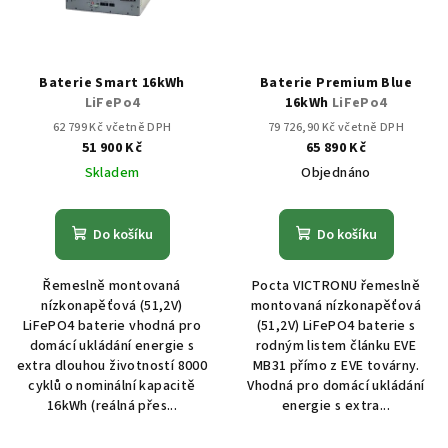
Baterie Smart 16kWh
Baterie Premium Blue
LiFePo4
16kWh
LiFePo4
62 799 Kč včetně DPH
79 726,90 Kč včetně DPH
51 900 Kč
65 890 Kč
Skladem
Objednáno
Do košíku
Do košíku
Řemeslně montovaná
Pocta VICTRONU řemeslně
nízkonapěťová (51,2V)
montovaná nízkonapěťová
LiFePO4 baterie vhodná pro
(51,2V) LiFePO4 baterie s
domácí ukládání energie s
rodným listem článku EVE
extra dlouhou životností 8000
MB31 přímo z EVE továrny.
cyklů o nominální kapacitě
Vhodná pro domácí ukládání
16kWh (reálná přes...
energie s extra...