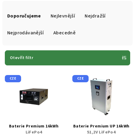
Ř
a
Doporučujeme
Nejlevnější
Nejdražší
z
e
Nejprodávanější
Abecedně
n
í
p
Otevřít filtr
r
V
o
CZE
CZE
ý
d
p
u
i
k
s
t
p
ů
r
Baterie Premium 16kWh
Baterie Premium UP 16kWh
o
LiFePo4
51,2V LiFePo4