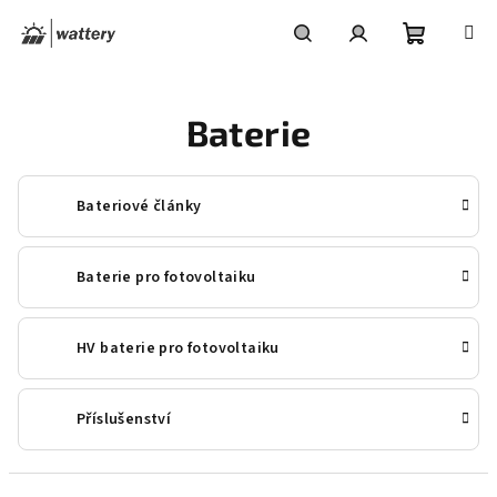
Přejít
na
obsah
Nákupní
Hledat
Přihlášení
Baterie
košík
Bateriové články
Baterie pro fotovoltaiku
HV baterie pro fotovoltaiku
Příslušenství