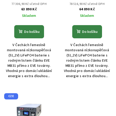
d
77 306,90 Kč včetně DPH
78 516,90 Kč včetně DPH
63 890 Kč
64 890 Kč
u
Skladem
Skladem
k
t
Do košíku
Do košíku
ů
V Čechách řemeslně
V Čechách řemeslně
montovaná nízkonapěťová
montovaná nízkonapěťová
(51,2V) LiFePO4 baterie s
(51,2V) LiFePO4 baterie s
rodným listem článku EVE
rodným listem článku EVE
MB31 přímo z EVE továrny.
MB31 přímo z EVE továrny.
Vhodná pro domácí ukládání
Vhodná pro domácí ukládání
energie s extra dlouhou...
energie s extra dlouhou...
CZE