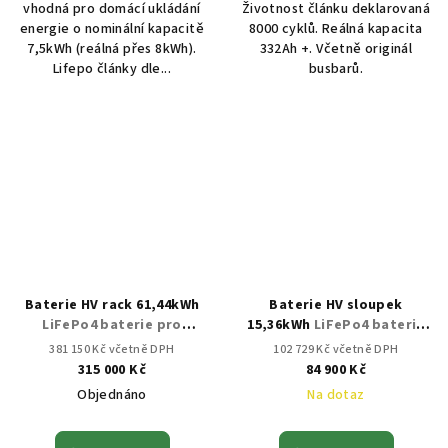
vhodná pro domácí ukládání
Životnost článku deklarovaná
energie o nominální kapacitě
8000 cyklů. Reálná kapacita
7,5kWh (reálná přes 8kWh).
332Ah +. Včetně originál
Lifepo články dle...
busbarů.
Baterie HV rack 61,44kWh
Baterie HV sloupek
LiFePo4 baterie pro
15,36kWh
LiFePo4 baterie
fotovoltaiku
pro fotovoltaiku
381 150 Kč včetně DPH
102 729 Kč včetně DPH
315 000 Kč
84 900 Kč
Objednáno
Na dotaz