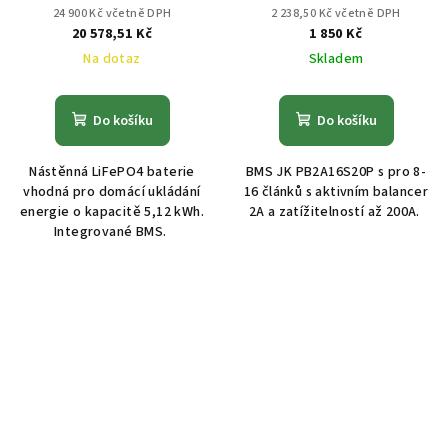
2A, 200A, V15
24 900 Kč včetně DPH
2 238,50 Kč včetně DPH
20 578,51 Kč
1 850 Kč
Na dotaz
Skladem
Do košíku
Do košíku
Nástěnná LiFePO4 baterie
BMS JK PB2A16S20P s pro 8-
vhodná pro domácí ukládání
16 článků s aktivním balancer
energie o kapacitě 5,12 kWh.
2A a zatížitelností až 200A.
Integrované BMS.