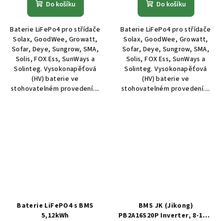
Do košíku
Do košíku
Baterie LiFePo4 pro střídače
Baterie LiFePo4 pro střídače
Solax, GoodWee, Growatt,
Solax, GoodWee, Growatt,
Sofar, Deye, Sungrow, SMA,
Sofar, Deye, Sungrow, SMA,
Solis, FOX Ess, SunWays a
Solis, FOX Ess, SunWays a
Solinteg. Vysokonapěťová
Solinteg. Vysokonapěťová
(HV) baterie ve
(HV) baterie ve
stohovatelném provedení....
stohovatelném provedení....
Baterie LiFePO4 s BMS
BMS JK (Jikong)
5,12kWh
PB2A16S20P Inverter, 8-16S,