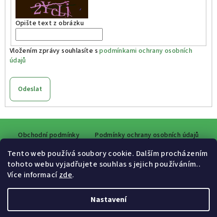
Opište text z obrázku
Vložením zprávy souhlasíte s
podmínkami ochrany osobních
údajů
Odeslat
Z
Obchodní podmínky
Podmínky ochrany osobních údajů
á
p
Tento web používá soubory cookie. Dalším procházením
a
tohoto webu vyjadřujete souhlas s jejich používáním..
Více informací
zde
.
Facebook
t
í
Nastavení