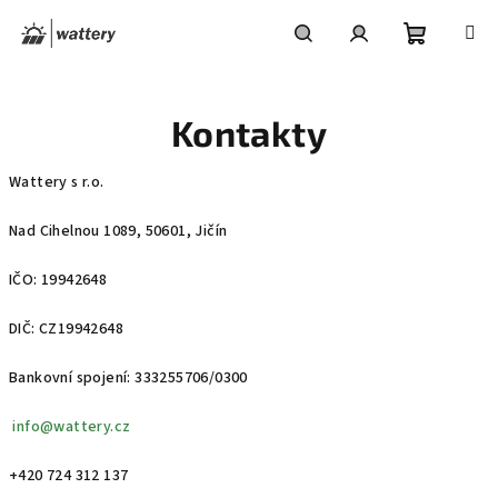
Přejít
na
obsah
Nákupní
Hledat
Přihlášení
Kontakty
košík
Wattery s r.o.
Nad Cihelnou 1089, 50601, Jičín
IČO: 19942648
DIČ: CZ19942648
Bankovní spojení: 333255706/0300
info@wattery.cz
+420 724 312 137