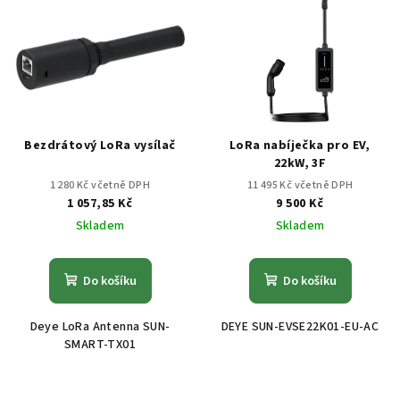
ý
d
p
u
i
k
s
t
p
ů
r
Bezdrátový LoRa vysílač
LoRa nabíječka pro EV,
o
22kW, 3F
d
1 280 Kč včetně DPH
11 495 Kč včetně DPH
1 057,85 Kč
9 500 Kč
u
Skladem
Skladem
k
t
Do košíku
Do košíku
ů
Deye LoRa Antenna SUN-
DEYE SUN-EVSE22K01-EU-AC
SMART-TX01