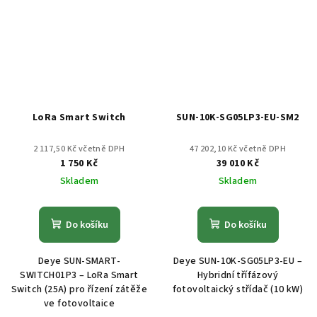
LoRa Smart Switch
SUN-10K-SG05LP3-EU-SM2
2 117,50 Kč včetně DPH
47 202,10 Kč včetně DPH
1 750 Kč
39 010 Kč
Skladem
Skladem
Do košíku
Do košíku
Deye SUN-SMART-
Deye SUN-10K-SG05LP3-EU –
SWITCH01P3 – LoRa Smart
Hybridní třífázový
Switch (25A) pro řízení zátěže
fotovoltaický střídač (10 kW)
ve fotovoltaice