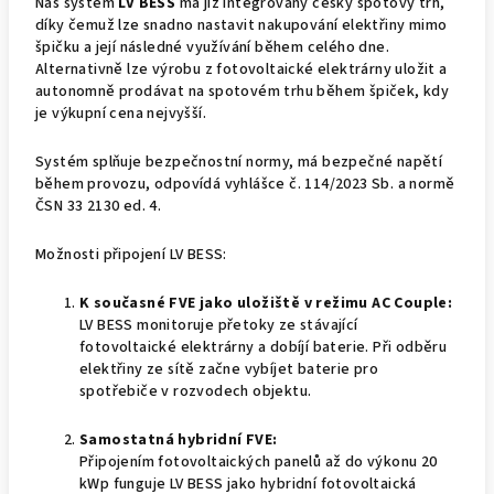
Náš systém
LV BESS
má již integrovaný český spotový trh,
díky čemuž lze snadno nastavit nakupování elektřiny mimo
špičku a její následné využívání během celého dne.
Alternativně lze výrobu z fotovoltaické elektrárny uložit a
autonomně prodávat na spotovém trhu během špiček, kdy
je výkupní cena nejvyšší.
Systém splňuje bezpečnostní normy, má bezpečné napětí
během provozu, odpovídá vyhlášce č. 114/2023 Sb. a normě
ČSN 33 2130 ed. 4.
Možnosti připojení LV BESS:
K současné FVE jako uložiště v režimu AC Couple:
LV BESS monitoruje přetoky ze stávající
fotovoltaické elektrárny a dobíjí baterie. Při odběru
elektřiny ze sítě začne vybíjet baterie pro
spotřebiče v rozvodech objektu.
Samostatná hybridní FVE:
Připojením fotovoltaických panelů až do výkonu 20
kWp funguje LV BESS jako hybridní fotovoltaická