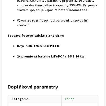
baterie. Celkem lze paralelně připojit až 16 úložišť,
čímž se dosáhne celkové kapacity 256 kWh. Při pouze
silovém spojení je kapacita baterií neomezená.
Výkon lze rozšířit pomocí paralelního spojování
střídačů.
Sestava fotovoltaické elektrárny:
Deye
SUN-12K-SG04LP3-EU
2x prémiová baterie LiFePO4 s BMS 16 kWh
Doplňkové parametry
Kategorie
:
Eshop