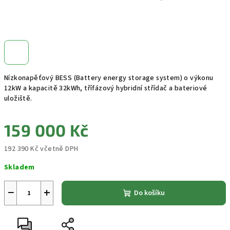
Nízkonapěťový BESS (Battery energy storage system) o výkonu
12kW a kapacitě 32kWh, třífázový hybridní střídač a bateriové
uložiště.
159 000 Kč
192 390 Kč včetně DPH
Měrná
Skladem
cena:
−
+
Do košíku