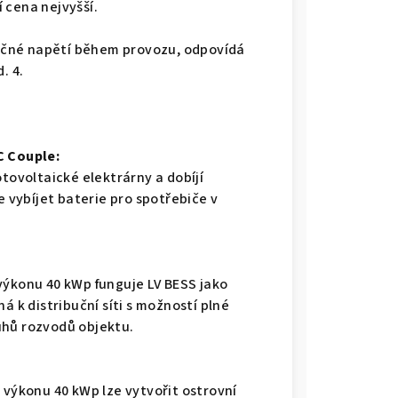
 cena nejvyšší.
ečné napětí během provozu, odpovídá
. 4.
C Couple:
otovoltaické elektrárny a dobíjí
e vybíjet baterie pro spotřebiče v
výkonu 40 kWp funguje LV BESS jako
á k distribuční síti s možností plné
uhů rozvodů objektu.
 výkonu 40 kWp lze vytvořit ostrovní