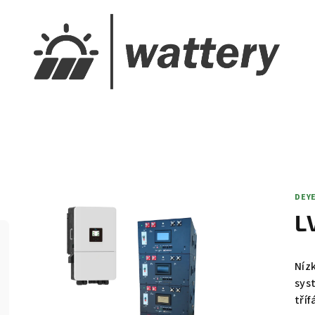
DEY
L
Níz
sys
tříf