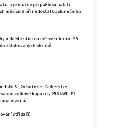
átoru je možné při poklesu nabití
ích měsících při nedostatku slunečního
 a další kritickou infrastrukturu. Při
 do zálohovaných okruhů.
m další 51,2V baterie. Celkem lze
dosáhne celkové kapacity 256 kWh. Při
ií neomezená.
jování střídačů.