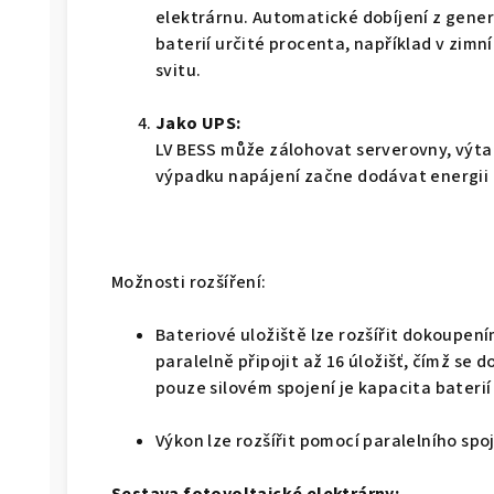
elektrárnu. Automatické dobíjení z gener
baterií určité procenta, například v zimn
svitu.
Jako UPS:
LV BESS může zálohovat serverovny, výtahy
výpadku napájení začne dodávat energii
Možnosti rozšíření:
Bateriové uložiště lze rozšířit dokoupení
paralelně připojit až 16 úložišť, čímž se 
pouze silovém spojení je kapacita bater
Výkon lze rozšířit pomocí paralelního spo