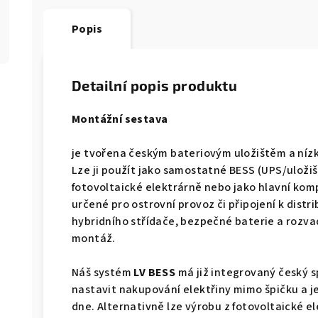
Popis
Detailní popis produktu
Montážní sestava
je tvořena českým bateriovým uložištěm a ní
Lze ji použít jako samostatné BESS (UPS/uložiš
fotovoltaické elektrárně nebo jako hlavní kom
určené pro ostrovní provoz či připojení k distri
hybridního střídače, bezpečné baterie a rozv
montáž.
Náš systém
LV BESS
má již integrovaný český s
nastavit nakupování elektřiny mimo špičku a j
dne. Alternativně lze výrobu z fotovoltaické 