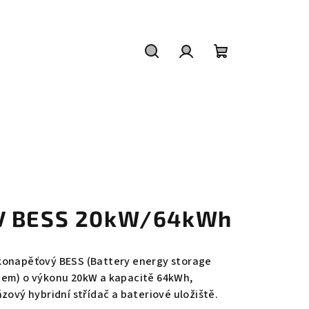
Hledat
Přihlášení
Nákupní
košík
E
V BESS 20kW/64kWh
konapěťový BESS (Battery energy storage
tem) o výkonu 20kW a kapacitě 64kWh,
ázový hybridní střídač a bateriové uložiště.