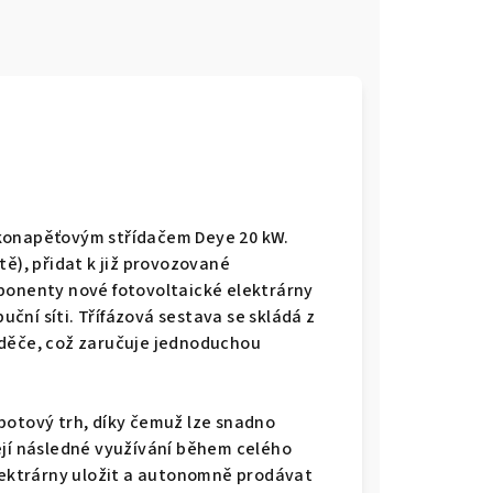
zkonapěťovým střídačem Deye 20 kW.
tě), přidat k již provozované
ponenty nové fotovoltaické elektrárny
buční síti. Třífázová sestava se skládá z
aděče, což zaručuje jednoduchou
potový trh, díky čemuž lze snadno
ejí následné využívání během celého
elektrárny uložit a autonomně prodávat