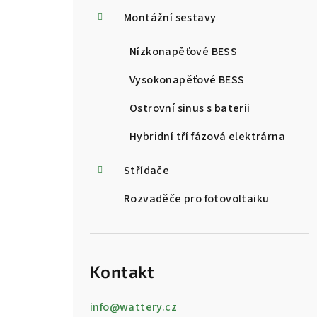
a
Montážní sestavy
n
Nízkonapěťové BESS
n
Vysokonapěťové BESS
í
Ostrovní sinus s baterii
p
Hybridní tří fázová elektrárna
a
Střídače
n
Rozvaděče pro fotovoltaiku
e
l
Kontakt
info
@
wattery.cz