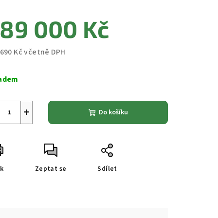
89 000 Kč
 690 Kč včetně DPH
ná
a:
adem
+
Do košíku
sk
Zeptat se
Sdílet