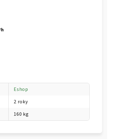
Wh
Eshop
2 roky
160 kg