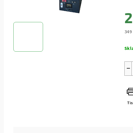
2
349
Měr
cen
Skl
−
Ti