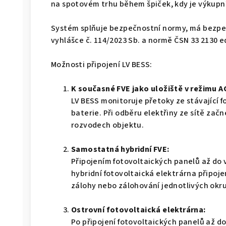
na spotovém trhu během špiček, kdy je výkupní
Systém splňuje bezpečnostní normy, má bezp
vyhlášce č. 114/2023 Sb. a normě ČSN 33 2130 ed
Možnosti připojení LV BESS:
K současné FVE jako uložiště v režimu A
LV BESS monitoruje přetoky ze stávající f
baterie. Při odběru elektřiny ze sítě začn
rozvodech objektu.
Samostatná hybridní FVE:
Připojením fotovoltaických panelů až do 
hybridní fotovoltaická elektrárna připojen
zálohy nebo zálohování jednotlivých okr
Ostrovní fotovoltaická elektrárna:
Po připojení fotovoltaických panelů až do