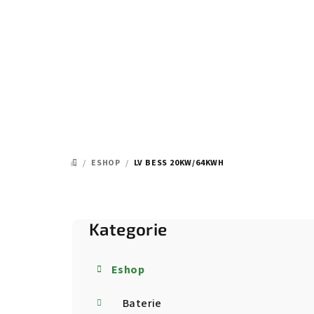
Přejít
na
obsah
/
ESHOP
/
LV BESS 20KW/64KWH
DOMŮ
P
o
Kategorie
Přeskočit
kategorie
s
Eshop
t
Baterie
r