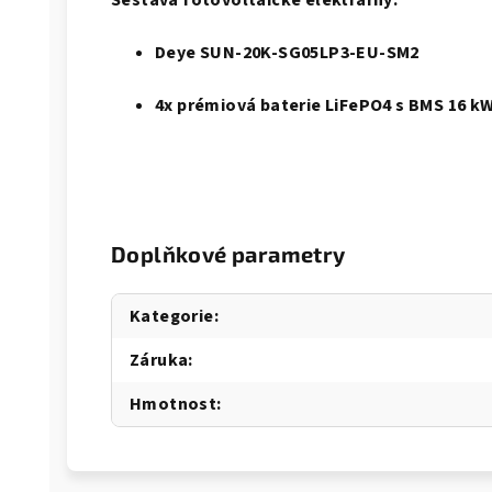
Sestava fotovoltaické elektrárny:
Deye SUN-20K-SG05LP3-EU-SM2
4x prémiová baterie LiFePO4 s BMS 16 k
Doplňkové parametry
Kategorie
:
Záruka
:
Hmotnost
: