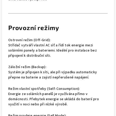
Provozní režimy
Ostrovní režim (Off-Grid):
Střídač vytváří vlastní AC síť a řídí tok energie mezi
solárními panely a bateriemi. Ideální pro instalace bez
připojení k distribuční síti.
Záložní režim (Backup):
Systém je připojen k síti, ale při výpadku automaticky
přepne na baterie a zajistí nepřerušené napájení.
Režim vlastní spotřeby (Self-Consumption):
Energie ze solárních panelů je využívána přímo v
domácnosti. Přebytek energie se ukládá do baterií pro
využití v noci nebo při nízké výrobě.
Režim prodeje energie (Sell Mode):