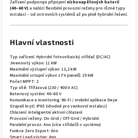
Zařízení podporuje připojení
nízkonapěťových baterií
(40–60 V)
a nabízí flexibilní provozní režimy pro různé typy
instalací – od ostrovních systémů až po plně hybridní řešení.
Hlavní vlastnosti
Typ zařízení: Hybridní fotovoltaický střídač (DC/AC)
Jmenovitý výkon: 11 kW
Maximální výstupní výkon: 13,2 kW
Maximální vstupní výkon z FV panelů: 19 kW
Počet MPPT: 2
Typ sítě: Třífázová (230 / 400 V AC)
Bateriový systém: 40–60 V
Komunikace a monitoring: Wi-Fi / mobilní aplikace Deye
Stupeň krytí: IP65 (vhodné pro venkovní instalaci)
Chlazení: Inteligentní aktivní chlazení
Provozní režimy: On-Grid / Off-Grid / Hybridní
Paralelní provoz: Ano (více střídačů v systému)
Funkce Zero Export: Ano
Smart Load výstup: Ano