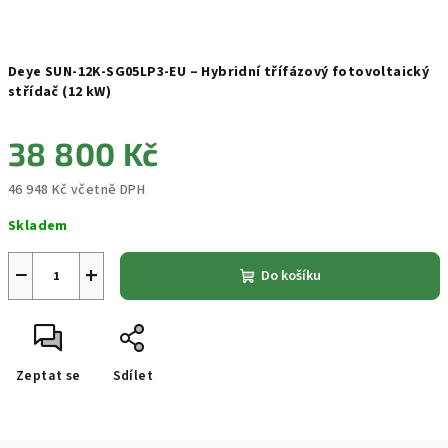
Deye SUN-12K-SG05LP3-EU – Hybridní třífázový fotovoltaický
střídač (12 kW)
38 800 Kč
46 948 Kč včetně DPH
Měrná
Skladem
cena:
−
+
Do košíku
Zeptat se
Sdílet