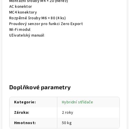
Montážní šrouby M4 × 20 (nerez)
AC konektor
MC4 konektory
Rozpěrné šrouby M6 × 80 (4 ks)
Proudový senzor pro funkci Zero Export
Wi-Fi modul
Uživatelský manuál
Doplňkové parametry
Kategorie
:
Hybridní střídače
Záruka
:
2 roky
Hmotnost
:
50 kg