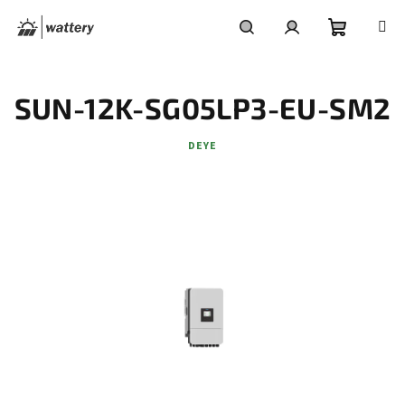
Přejít
na
obsah
Nákupní
Hledat
Přihlášení
SUN-12K-SG05LP3-EU-SM2
košík
DEYE