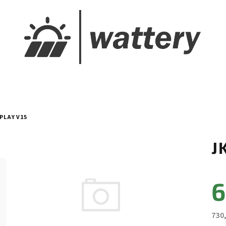
PLAY V15
J
6
730