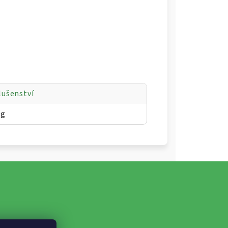
lušenství
kg