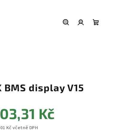
Hledat
Přihlášení
Nákupní
košík
K BMS display V15
03,31 Kč
,01 Kč včetně DPH