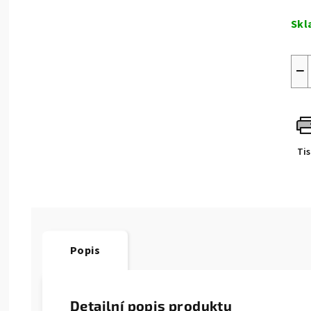
Měr
cen
Skl
−
Ti
Popis
Detailní popis produktu