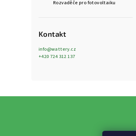
Rozvaděče pro fotovoltaiku
Kontakt
info
@
wattery.cz
+420 724 312 137
Z
á
p