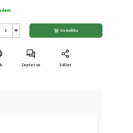
ná
a:
adem
+
Do košíku
sk
Zeptat se
Sdílet