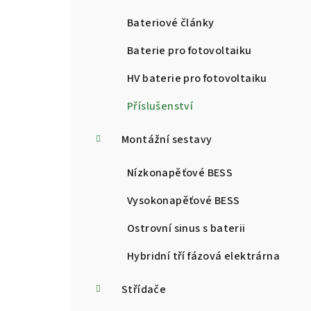
a
Bateriové články
n
Baterie pro fotovoltaiku
n
HV baterie pro fotovoltaiku
í
Příslušenství
p
Montážní sestavy
a
Nízkonapěťové BESS
n
Vysokonapěťové BESS
e
l
Ostrovní sinus s baterii
Hybridní tří fázová elektrárna
Střídače