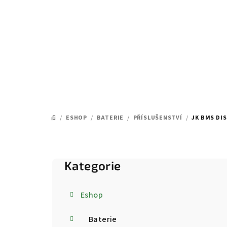
Přejít
na
obsah
/
ESHOP
/
BATERIE
/
PŘÍSLUŠENSTVÍ
/
JK BMS DIS
DOMŮ
P
o
Kategorie
Přeskočit
kategorie
s
Eshop
t
Baterie
r