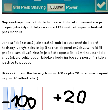
Nejzásadnější změna tohoto firmwaru. Bohužel implementace je
stejná, jako když šla kdysi u verze 1135 nastavit záporná hodnota
přes modbus.
Jako střídač se snaží, ale strašně kmitá od záporné do kladné
hodnoty. Ve výsledku je lepší nechat doporučených 20W - věděli
proč to tam dávají. Zkusím je ještě popostrčit, ať mrknou na kód a
chování, ale tohle bude hluboko v kódu (práce se záporem) a kdo ví
jestli se to povede.
Ukázka kmitání. Nastavených mínus 100 vs plus 20. Kde jsme přepnul
na plus 20 odhadnete :)