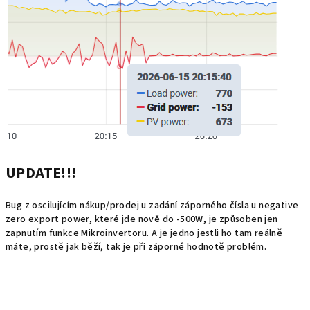
UPDATE!!!
Bug z oscilujícím nákup/prodej u zadání záporného čísla u negative
zero export power, které jde nově do -500W, je způsoben jen
zapnutím funkce Mikroinvertoru. A je jedno jestli ho tam reálně
máte, prostě jak běží, tak je při záporné hodnotě problém.