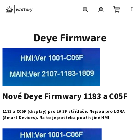
Přejít
na
obsah
Nákupní
Hledat
Přihlášení
Deye Firmware
košík
Nové Deye Firmwary 1183 a C05F
1183 a C05F (display) pro LV 3F střídače. 
Nejsou pro LORA 
(Smart Devices). Na to je potřeba použít jiné HMI.