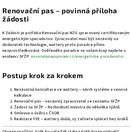
Renovační pas – povinná příloha
žádosti
K žádosti je potřeba Renovační pas NZÚ zpracovaný certifikovaným
energetickým specialistou. Zpracovatel musí být nezávislý na
dodavateli technologie, wattery proto poradce přímo
nezprostředkovává. Ověřeného poradce ve vašem kraji najdete v
evidenci SFŽP:
novazelenausporam.cz/energeticke-poradenstvi
.
Postup krok za krokem
Nezávazná konzultace ve wattery – návrh systému a cenová
kalkulace
Renovační pas – nezávislý zpracovatel ze seznamu SFŽP
Žádost na SFŽP – Rozhodnutí ministra do několika týdnů
Smlouva o úvěru s ČSOB
Realizace FVE – wattery dodá, vy začnete splácet bez úroků
Chcete spočítat, kolik by vaše FVE stála a kolik byste spláceli?