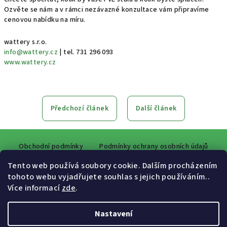
Ozvěte se nám a v rámci nezávazné konzultace vám připravíme
cenovou nabídku na míru.
wattery s.r.o.
info@wattery.cz
| tel. 731 296 093
www.wattery.cz
Předchozí článek
Další článek
Z
Obchodní podmínky
Podmínky ochrany osobních údajů
á
p
Tento web používá soubory cookie. Dalším procházením
a
tohoto webu vyjadřujete souhlas s jejich používáním..
Více informací
zde
.
Facebook
t
í
Nastavení