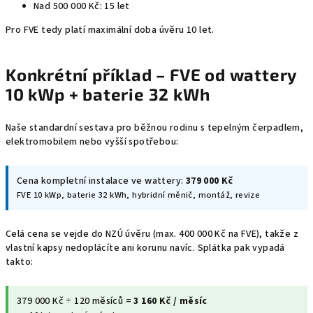
Nad 500 000 Kč: 15 let
Pro FVE tedy platí maximální doba úvěru 10 let.
Konkrétní příklad – FVE od wattery
10 kWp + baterie 32 kWh
Naše standardní sestava pro běžnou rodinu s tepelným čerpadlem,
elektromobilem nebo vyšší spotřebou:
Cena kompletní instalace ve wattery:
379 000 Kč
FVE 10 kWp, baterie 32 kWh, hybridní měnič, montáž, revize
Celá cena se vejde do NZÚ úvěru (max. 400 000 Kč na FVE), takže z
vlastní kapsy nedoplácíte ani korunu navíc. Splátka pak vypadá
takto:
379 000 Kč ÷ 120 měsíců =
3 160 Kč / měsíc