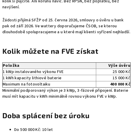
kolik si půjčíte. Ani korunu navíc. Bez RPSN, bez poplatků, bez
navýšení.
Žádosti přijímá SFŽP od 25. června 2026, smlouvy o úvěru u bank
pak od září 2026. Ve wattery doporučujeme ČSOB, se kterou
dlouhodobě spolupracujeme a u které mají klienti vyřízení nejhladší.
Kolik můžete na FVE získat
Položka
Výše úvěru
1 kWp instalovaného výkonu FVE
25 000 Kč
1 kWh kapacity lithiové baterie
15 000 Kč
Maximum na fotovoltaiku
400 000 Kč
Minimální podporovaný výkon je 3 kWp, 3-fázové připojení. Baterie
musí mít kapacitu v kWh minimálně rovnou výkonu FVE v kWp.
Doba splácení bez úroku
Do 500 000 Kč: 10 let