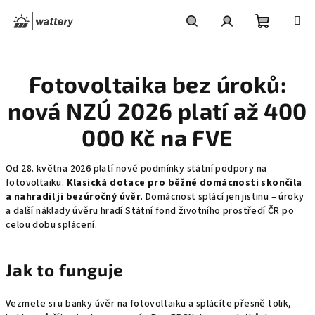
Přejít
na
obsah
Nákupní
Hledat
Přihlášení
Fotovoltaika bez úroků:
košík
nová NZÚ 2026 platí až 400
000 Kč na FVE
Od 28. května 2026 platí nové podmínky státní podpory na
fotovoltaiku.
Klasická dotace pro běžné domácnosti skončila
a nahradil ji bezúročný úvěr
. Domácnost splácí jen jistinu – úroky
a další náklady úvěru hradí Státní fond životního prostředí ČR po
celou dobu splácení.
Jak to funguje
Vezmete si u banky úvěr na fotovoltaiku a splácíte přesně tolik,