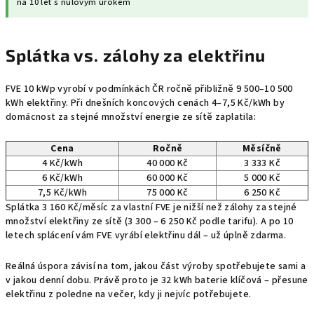
na 10 let s nulovým úrokem
Splátka vs. zálohy za elektřinu
FVE 10 kWp vyrobí v podmínkách ČR ročně přibližně 9 500–10 500
kWh elektřiny. Při dnešních koncových cenách 4–7,5 Kč/kWh by
domácnost za stejné množství energie ze sítě zaplatila:
Cena
Ročně
Měsíčně
4 Kč/kWh
40 000 Kč
3 333 Kč
6 Kč/kWh
60 000 Kč
5 000 Kč
7,5 Kč/kWh
75 000 Kč
6 250 Kč
Splátka 3 160 Kč/měsíc za vlastní FVE je nižší než zálohy za stejné
množství elektřiny ze sítě (3 300 – 6 250 Kč podle tarifu). A po 10
letech splácení vám FVE vyrábí elektřinu dál – už úplně zdarma.
Reálná úspora závisí na tom, jakou část výroby spotřebujete sami a
v jakou denní dobu. Právě proto je 32 kWh baterie klíčová – přesune
elektřinu z poledne na večer, kdy ji nejvíc potřebujete.